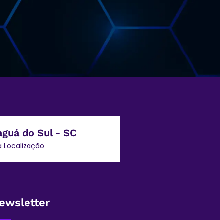
aguá do Sul - SC
a Localização
ewsletter