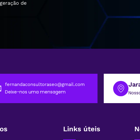
 geração de
Jar
fernandaconsultoraseo@gmail.com
Deixe-nos uma mensagem
Noss
dos
Links úteis
N