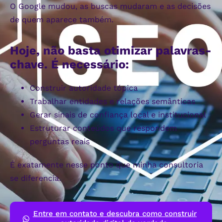
O Google mudou, as buscas mudaram e as decisões
de quem aparece também.
Hoje, não basta otimizar palavras-
chave. É necessário:
Construir autoridade tópica
Trabalhar entidades e relações semânticas
Gerar sinais de confiança local e institucional
Estruturar conteúdos que respondem
perguntas reais
É exatamente nesse ponto que minha consultoria
se diferencia.
Entre em contato e descubra como construir